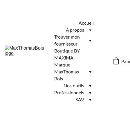
Télécharger l'application MaxThomasBois pour plus de 
fonctionnalités ! 📲
Accueil
À propos
Trouver mon 
fournisseur
Boutique BY 
MAXIMA
Pani
Marque 
MaxThomas 
Bois
Nos outils
Professionnels
SAV