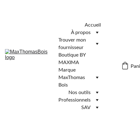
Télécharger l'application MaxThomasBois pour plus de 
fonctionnalités ! 📲
Accueil
À propos
Trouver mon 
fournisseur
Boutique BY 
MAXIMA
Pani
Marque 
MaxThomas 
Bois
Nos outils
Professionnels
SAV