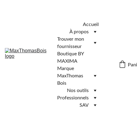
Télécharger l'application MaxThomasBois pour plus de 
fonctionnalités ! 📲
Accueil
À propos
Trouver mon 
fournisseur
Boutique BY 
MAXIMA
Pani
Marque 
MaxThomas 
Bois
Nos outils
Professionnels
SAV