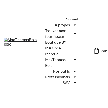
Télécharger l'application MaxThomasBois pour plus de 
fonctionnalités ! 📲
Accueil
À propos
Trouver mon 
fournisseur
Boutique BY 
MAXIMA
Pani
Marque 
MaxThomas 
Bois
Nos outils
Professionnels
SAV