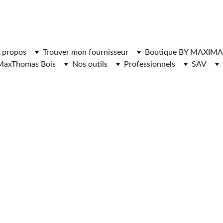
ger l'application MaxThomasBois pour plus de fonctionnal
 propos
Trouver mon fournisseur
Boutique BY MAXIMA
MaxThomas Bois
Nos outils
Professionnels
SAV
 EST