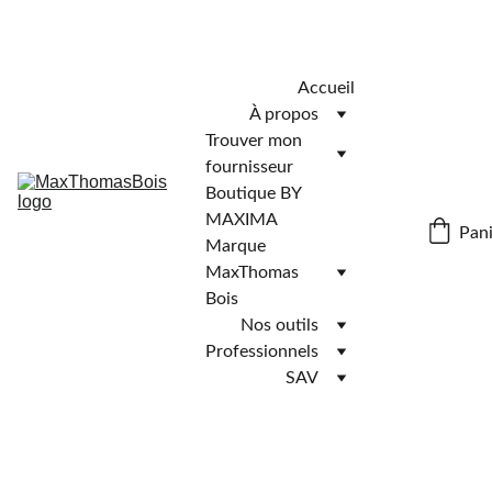
Télécharger l'application MaxThomasBois pour plus de 
fonctionnalités ! 📲
Accueil
À propos
Trouver mon 
fournisseur
Boutique BY 
MAXIMA
Pani
Marque 
MaxThomas 
Bois
Nos outils
Professionnels
SAV