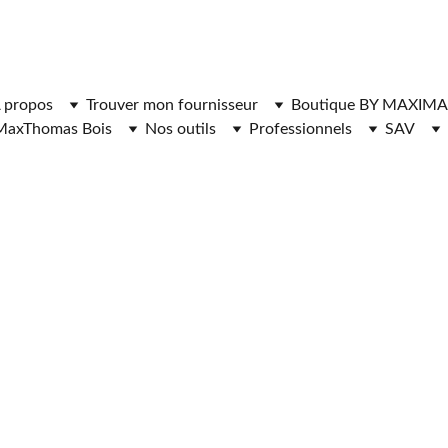
ger l'application MaxThomasBois pour plus de fonctionnal
 propos
Trouver mon fournisseur
Boutique BY MAXIMA
MaxThomas Bois
Nos outils
Professionnels
SAV
1/5/2026
4 min read