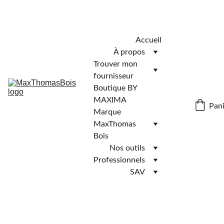
Télécharger l'application MaxThomasBois pour plus de 
fonctionnalités ! 📲
Accueil
À propos
Trouver mon 
fournisseur
Boutique BY 
MAXIMA
Pani
Marque 
MaxThomas 
Bois
Nos outils
Professionnels
SAV