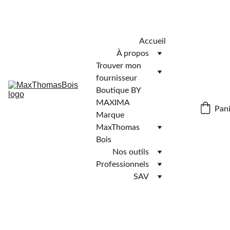
Télécharger l'application MaxThomasBois pour plus de 
fonctionnalités ! 📲
Accueil
À propos
Trouver mon 
fournisseur
Boutique BY 
MAXIMA
Pani
Marque 
MaxThomas 
Bois
Nos outils
Professionnels
SAV