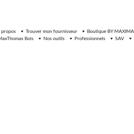
ger l'application MaxThomasBois pour plus de fonctionnal
 propos
Trouver mon fournisseur
Boutique BY MAXIMA
MaxThomas Bois
Nos outils
Professionnels
SAV
12/30/2025
4 min read