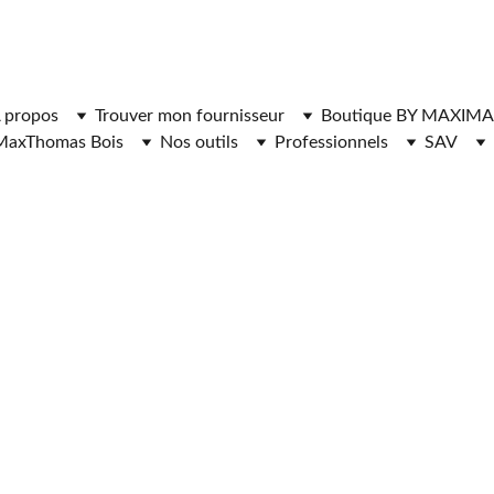
ger l'application MaxThomasBois pour plus de fonctionnal
 propos
Trouver mon fournisseur
Boutique BY MAXIMA
MaxThomas Bois
Nos outils
Professionnels
SAV
URS DE BOIS 
FAGE SARTHE