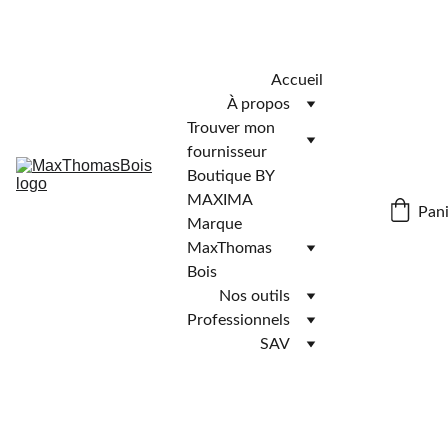
Télécharger l'application MaxThomasBois pour plus de 
fonctionnalités ! 📲
Accueil
À propos
Trouver mon 
fournisseur
Boutique BY 
MAXIMA
Pani
Marque 
MaxThomas 
Bois
Nos outils
Professionnels
SAV