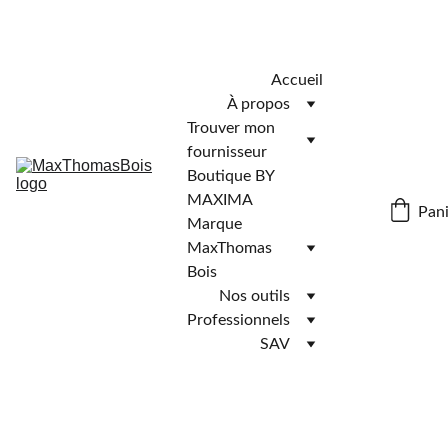
Télécharger l'application MaxThomasBois pour plus de 
fonctionnalités ! 📲
Accueil
À propos
Trouver mon 
fournisseur
Boutique BY 
MAXIMA
Pani
Marque 
MaxThomas 
Bois
Nos outils
Professionnels
SAV