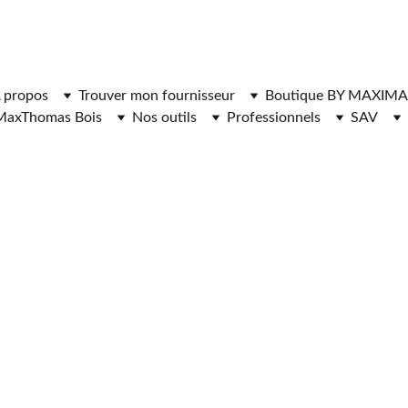
ger l'application MaxThomasBois pour plus de fonctionnal
 propos
Trouver mon fournisseur
Boutique BY MAXIMA
MaxThomas Bois
Nos outils
Professionnels
SAV
NISSEURS DE 
DE CHAUFFAGE