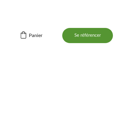
ités ! 📲
Panier
Se référencer
BOIS 
 