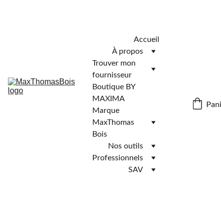
Télécharger l'application MaxThomasBois pour plus de 
fonctionnalités ! 📲
Accueil
À propos
Trouver mon 
fournisseur
Boutique BY 
MAXIMA
Pani
Marque 
MaxThomas 
Bois
Nos outils
Professionnels
SAV