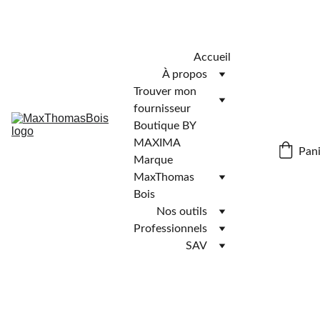
Télécharger l'application MaxThomasBois pour plus de 
fonctionnalités ! 📲
Accueil
À propos
Trouver mon 
fournisseur
Boutique BY 
MAXIMA
Pani
Marque 
MaxThomas 
Bois
Nos outils
Professionnels
SAV