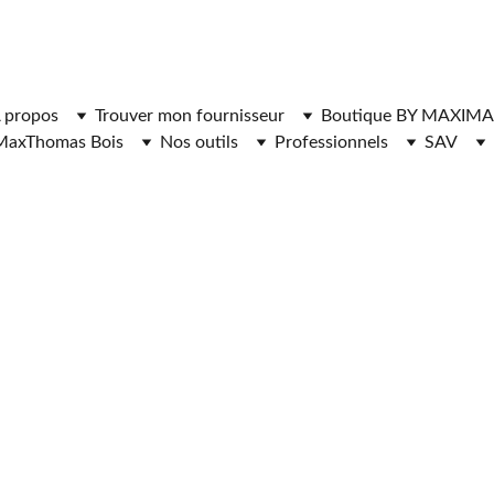
ger l'application MaxThomasBois pour plus de fonctionnal
 propos
Trouver mon fournisseur
Boutique BY MAXIMA
MaxThomas Bois
Nos outils
Professionnels
SAV
NISSEURS DE 
DE CHAUFFAGE