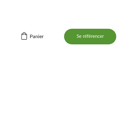
ités ! 📲
Panier
Se référencer
BOIS 
 