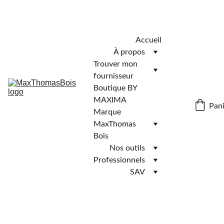
Télécharger l'application MaxThomasBois pour plus de 
fonctionnalités ! 📲
Accueil
À propos
Trouver mon 
fournisseur
Boutique BY 
MAXIMA
Pani
Marque 
MaxThomas 
Bois
Nos outils
Professionnels
SAV