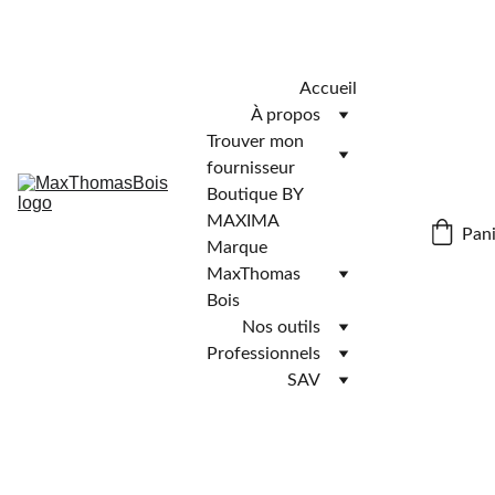
Télécharger l'application MaxThomasBois pour plus de 
fonctionnalités ! 📲
Accueil
À propos
Trouver mon 
fournisseur
Boutique BY 
MAXIMA
Pani
Marque 
MaxThomas 
Bois
Nos outils
Professionnels
SAV