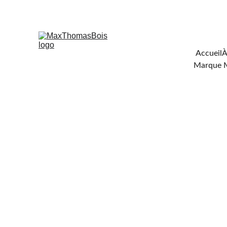
Téléchar
Accueil
À
Marque 
FOU
DE C