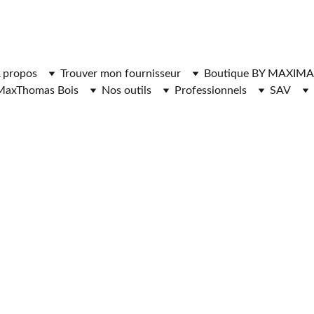
ger l'application MaxThomasBois pour plus de fonctionnal
 propos
Trouver mon fournisseur
Boutique BY MAXIMA
MaxThomas Bois
Nos outils
Professionnels
SAV
RNISSEURS DE 
HAUFFAGE 