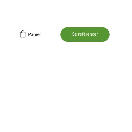
ités ! 📲
Panier
Se référencer
BOIS 