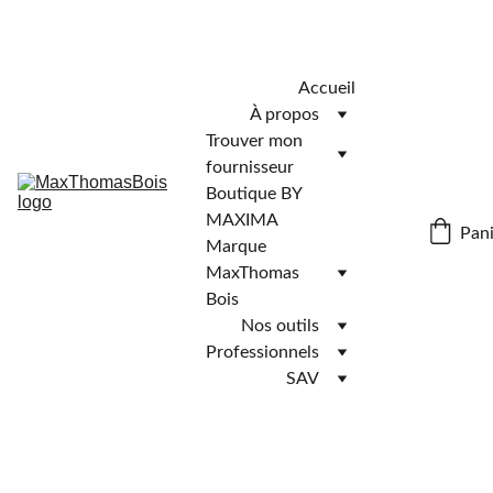
Télécharger l'application MaxThomasBois pour plus de 
fonctionnalités ! 📲
Accueil
À propos
Trouver mon 
fournisseur
Boutique BY 
MAXIMA
Pani
Marque 
MaxThomas 
Bois
Nos outils
Professionnels
SAV