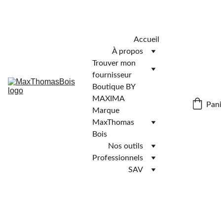
Télécharger l'application MaxThomasBois pour plus de 
fonctionnalités ! 📲
Accueil
À propos
Trouver mon 
fournisseur
Boutique BY 
MAXIMA
Pani
Marque 
MaxThomas 
Bois
Nos outils
Professionnels
SAV