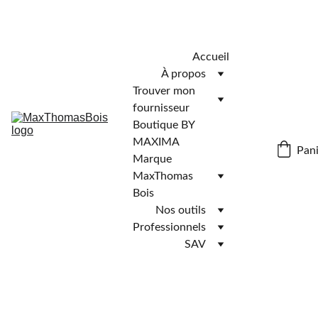
Télécharger l'application MaxThomasBois pour plus de 
fonctionnalités ! 📲
Accueil
À propos
Trouver mon 
fournisseur
Boutique BY 
MAXIMA
Pani
Marque 
MaxThomas 
Bois
Nos outils
Professionnels
SAV