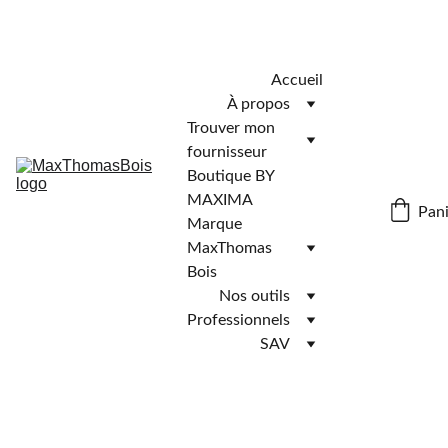
Télécharger l'application MaxThomasBois pour plus de 
fonctionnalités ! 📲
Accueil
À propos
Trouver mon 
fournisseur
Boutique BY 
MAXIMA
Pani
Marque 
MaxThomas 
Bois
Nos outils
Professionnels
SAV