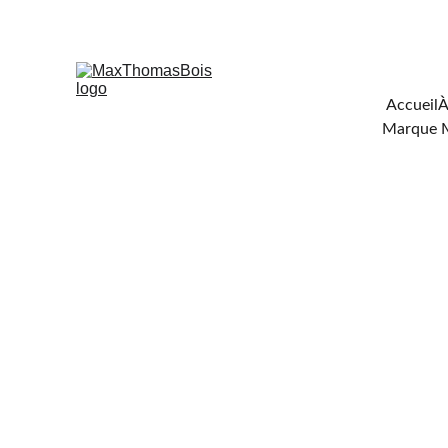
Téléchar
Accueil
À
Marque 
FOU
DE