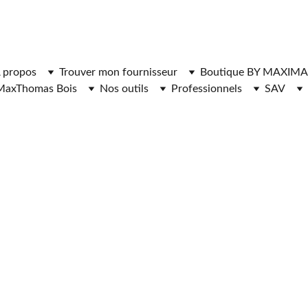
ger l'application MaxThomasBois pour plus de fonctionnal
 propos
Trouver mon fournisseur
Boutique BY MAXIMA
MaxThomas Bois
Nos outils
Professionnels
SAV
RNISSEURS DE 
 CHAUFFAGE 