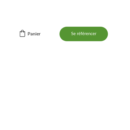
ités ! 📲
Panier
Se référencer
BOIS 