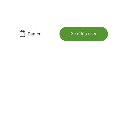
ités ! 📲
Panier
Se référencer
BOIS 