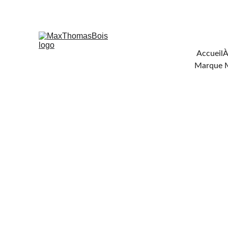
Téléchar
Accueil
À
Marque 
FOU
DE