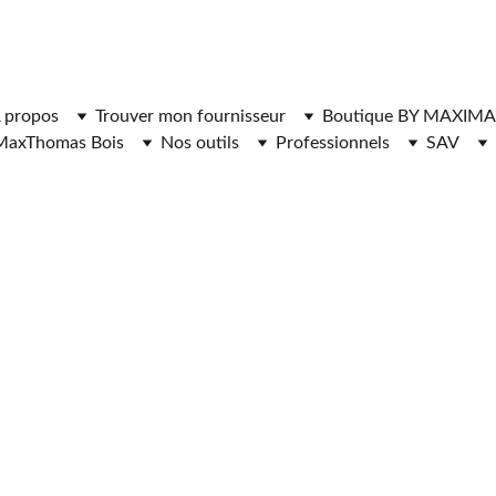
ger l'application MaxThomasBois pour plus de fonctionnal
 propos
Trouver mon fournisseur
Boutique BY MAXIMA
MaxThomas Bois
Nos outils
Professionnels
SAV
RNISSEURS DE 
 CHAUFFAGE 