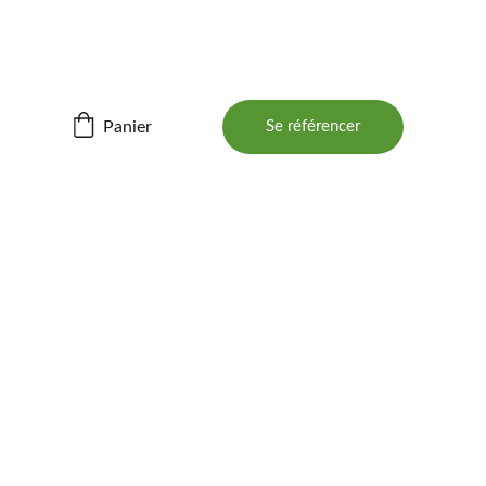
ités ! 📲
Panier
Se référencer
BOIS 