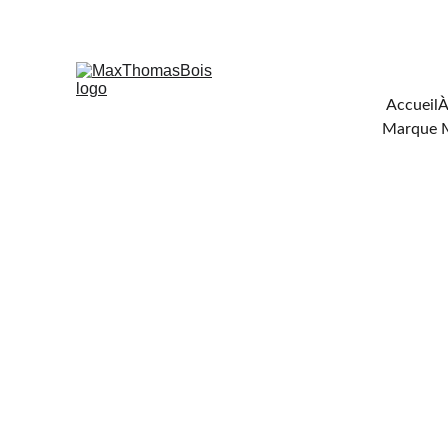
Téléchar
Accueil
À
Marque 
FOU
DE