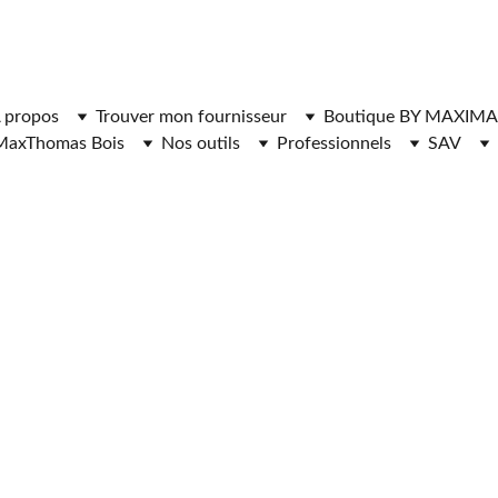
ger l'application MaxThomasBois pour plus de fonctionnal
 propos
Trouver mon fournisseur
Boutique BY MAXIMA
MaxThomas Bois
Nos outils
Professionnels
SAV
RNISSEURS DE 
 CHAUFFAGE 