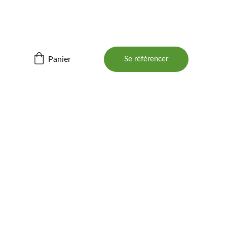
ités ! 📲
Panier
Se référencer
BOIS 