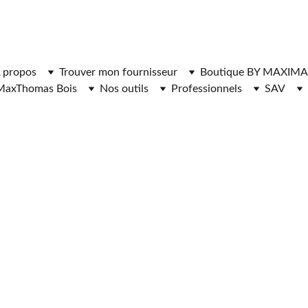
ger l'application MaxThomasBois pour plus de fonctionnal
 propos
Trouver mon fournisseur
Boutique BY MAXIMA
MaxThomas Bois
Nos outils
Professionnels
SAV
NISSEURS DE 
CHAUFFAGE 