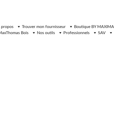
ger l'application MaxThomasBois pour plus de fonctionnal
 propos
Trouver mon fournisseur
Boutique BY MAXIMA
MaxThomas Bois
Nos outils
Professionnels
SAV
RNISSEURS DE 
CHAUFFAGE 