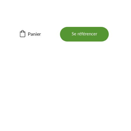
ités ! 📲
Panier
Se référencer
BOIS 