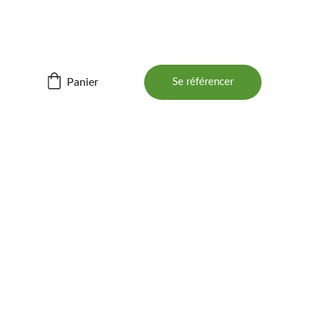
ités ! 📲
Panier
Se référencer
BOIS 