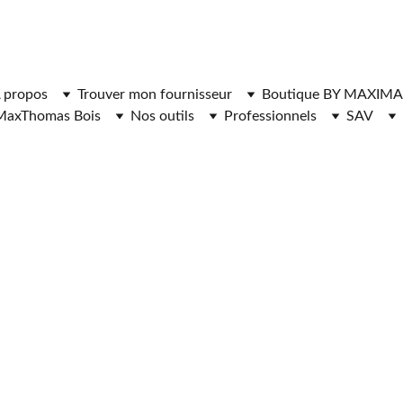
ger l'application MaxThomasBois pour plus de fonctionnal
 propos
Trouver mon fournisseur
Boutique BY MAXIMA
MaxThomas Bois
Nos outils
Professionnels
SAV
RNISSEURS DE 
 CHAUFFAGE 