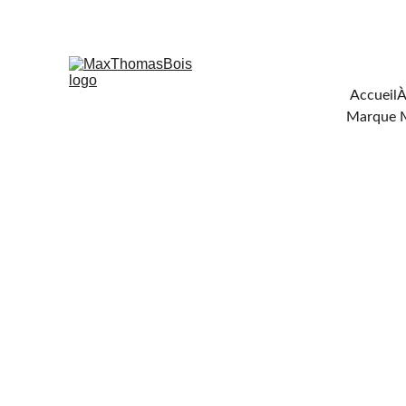
Téléchar
Accueil
À
Marque 
FOU
DE