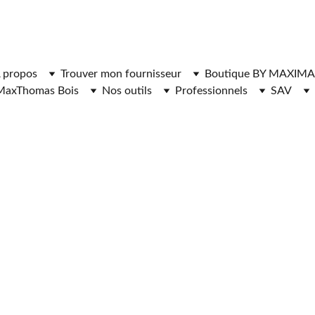
ger l'application MaxThomasBois pour plus de fonctionnal
 propos
Trouver mon fournisseur
Boutique BY MAXIMA
MaxThomas Bois
Nos outils
Professionnels
SAV
BOIS DE CHAUFFAGE
STÈRE DE BOIS
BOIS DE CH