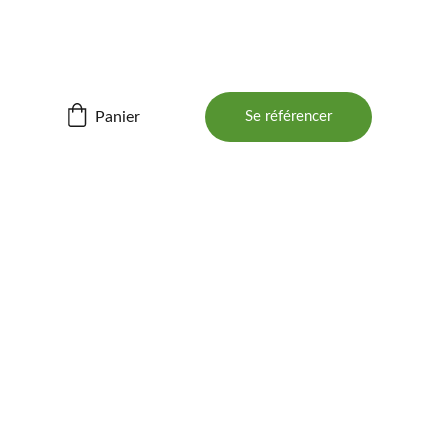
ités ! 📲
Panier
Se référencer
AUFFAGE