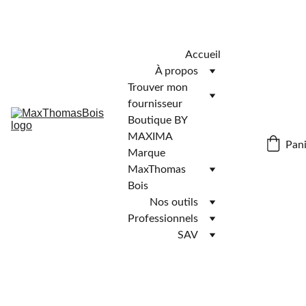
Télécharger l'application MaxThomasBois pour plus de 
fonctionnalités ! 📲
Accueil
À propos
Trouver mon 
fournisseur
Boutique BY 
MAXIMA
Pani
Marque 
MaxThomas 
Bois
Nos outils
Professionnels
SAV