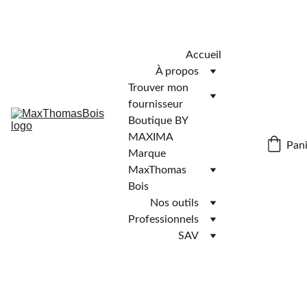
Télécharger l'application MaxThomasBois pour plus de 
fonctionnalités ! 📲
Accueil
À propos
Trouver mon 
fournisseur
Boutique BY 
MAXIMA
Pani
Marque 
MaxThomas 
Bois
Nos outils
Professionnels
SAV