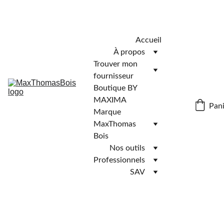
Télécharger l'application MaxThomasBois pour plus de 
fonctionnalités ! 📲
Accueil
À propos
Trouver mon 
fournisseur
Boutique BY 
MAXIMA
Pani
Marque 
MaxThomas 
Bois
Nos outils
Professionnels
SAV