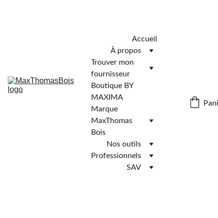
Télécharger l'application MaxThomasBois pour plus de 
fonctionnalités ! 📲
Accueil
À propos
Trouver mon 
fournisseur
Boutique BY 
MAXIMA
Pani
Marque 
MaxThomas 
Bois
Nos outils
Professionnels
SAV