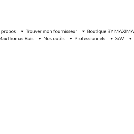
ger l'application MaxThomasBois pour plus de fonctionnal
 propos
Trouver mon fournisseur
Boutique BY MAXIMA
MaxThomas Bois
Nos outils
Professionnels
SAV
E 
GE 