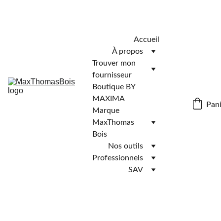
Télécharger l'application MaxThomasBois pour plus de 
fonctionnalités ! 📲
Accueil
À propos
Trouver mon 
fournisseur
Boutique BY 
MAXIMA
Pani
Marque 
MaxThomas 
Bois
Nos outils
Professionnels
SAV