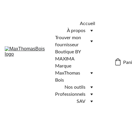
Télécharger l'application MaxThomasBois pour plus de 
fonctionnalités ! 📲
Accueil
À propos
Trouver mon 
fournisseur
Boutique BY 
MAXIMA
Pani
Marque 
MaxThomas 
Bois
Nos outils
Professionnels
SAV