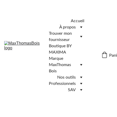
Télécharger l'application MaxThomasBois pour plus de 
fonctionnalités ! 📲
Accueil
À propos
Trouver mon 
fournisseur
Boutique BY 
MAXIMA
Pani
Marque 
MaxThomas 
Bois
Nos outils
Professionnels
SAV