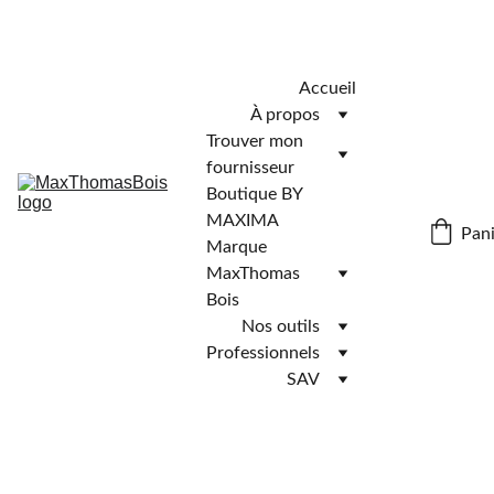
Télécharger l'application MaxThomasBois pour plus de 
fonctionnalités ! 📲
Accueil
À propos
Trouver mon 
fournisseur
Boutique BY 
MAXIMA
Pani
Marque 
MaxThomas 
Bois
Nos outils
Professionnels
SAV