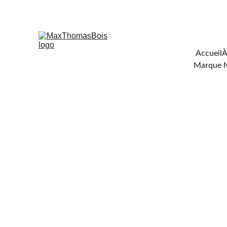
Téléchar
Accueil
À
Marque 
FOU
DE C