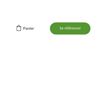
ités ! 📲
Panier
Se référencer
BOIS 
-Dié-