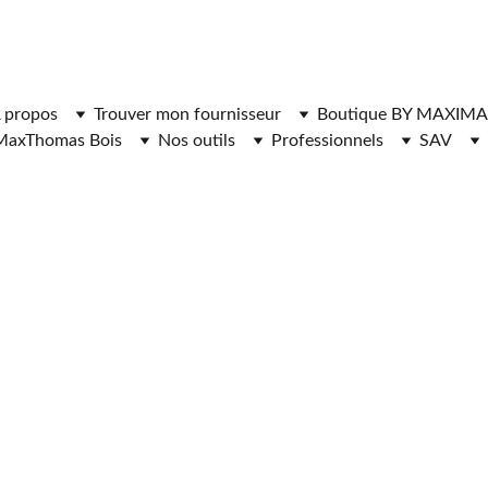
ger l'application MaxThomasBois pour plus de fonctionnal
 propos
Trouver mon fournisseur
Boutique BY MAXIMA
MaxThomas Bois
Nos outils
Professionnels
SAV
RNISSEURS DE 
HAUFFAGE Saint