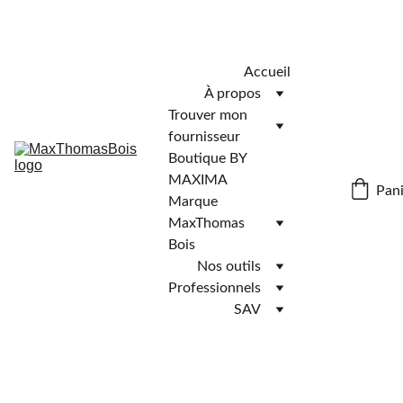
Télécharger l'application MaxThomasBois pour plus de 
fonctionnalités ! 📲
Accueil
À propos
Trouver mon 
fournisseur
Boutique BY 
MAXIMA
Pani
Marque 
MaxThomas 
Bois
Nos outils
Professionnels
SAV