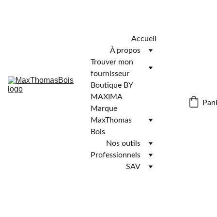
Télécharger l'application MaxThomasBois pour plus de 
fonctionnalités ! 📲
Accueil
À propos
Trouver mon 
fournisseur
Boutique BY 
MAXIMA
Pani
Marque 
MaxThomas 
Bois
Nos outils
Professionnels
SAV