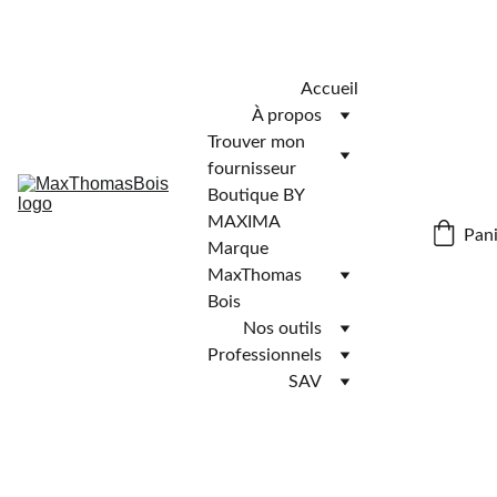
Télécharger l'application MaxThomasBois pour plus de 
fonctionnalités ! 📲
Accueil
À propos
Trouver mon 
fournisseur
Boutique BY 
MAXIMA
Pani
Marque 
MaxThomas 
Bois
Nos outils
Professionnels
SAV