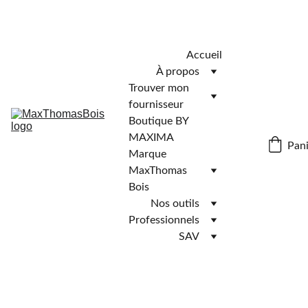
Télécharger l'application MaxThomasBois pour plus de 
fonctionnalités ! 📲
Accueil
À propos
Trouver mon 
fournisseur
Boutique BY 
MAXIMA
Pani
Marque 
MaxThomas 
Bois
Nos outils
Professionnels
SAV