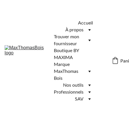
Télécharger l'application MaxThomasBois pour plus de 
fonctionnalités ! 📲
Accueil
À propos
Trouver mon 
fournisseur
Boutique BY 
MAXIMA
Pani
Marque 
MaxThomas 
Bois
Nos outils
Professionnels
SAV