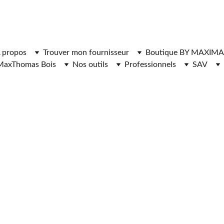
ger l'application MaxThomasBois pour plus de fonctionnal
 propos
Trouver mon fournisseur
Boutique BY MAXIMA
MaxThomas Bois
Nos outils
Professionnels
SAV
UR
S
 DE BOIS D