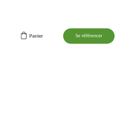
ités ! 📲
Panier
Se référencer
E 