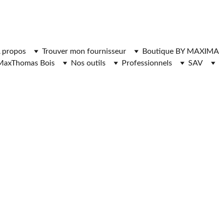
ger l'application MaxThomasBois pour plus de fonctionnal
 propos
Trouver mon fournisseur
Boutique BY MAXIMA
MaxThomas Bois
Nos outils
Professionnels
SAV
RS DE BOIS D