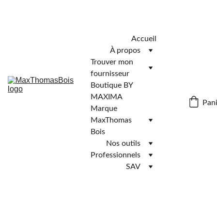
Télécharger l'application MaxThomasBois pour plus de 
fonctionnalités ! 📲
Accueil
À propos
Trouver mon 
fournisseur
Boutique BY 
MAXIMA
Pani
Marque 
MaxThomas 
Bois
Nos outils
Professionnels
SAV