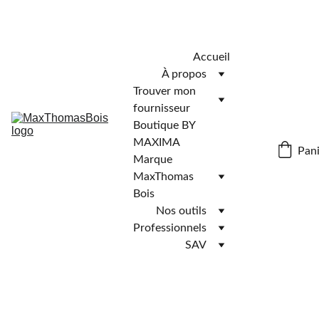
Télécharger l'application MaxThomasBois pour plus de 
fonctionnalités ! 📲
Accueil
À propos
Trouver mon 
fournisseur
Boutique BY 
MAXIMA
Pani
Marque 
MaxThomas 
Bois
Nos outils
Professionnels
SAV